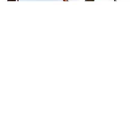
RAVALEMENT DE FAÇADES.
L’embelissement des façades !
Le ravalement de façade est une opération essentielle pour
maintenir l'esthétique et la qualité de votre habitation. Il
permet également de protéger les murs contre les
intempéries et les agressions extérieures. Nous sommes